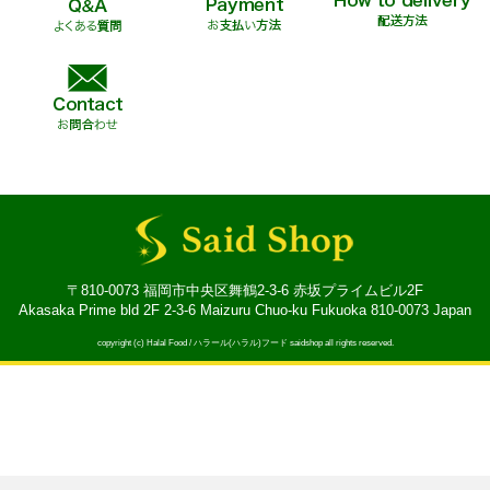
〒810-0073 福岡市中央区舞鶴2-3-6 赤坂プライムビル2F
Akasaka Prime bld 2F 2-3-6 Maizuru Chuo-ku Fukuoka 810-0073 Japan
copyright (c) Halal Food / ハラール(ハラル)フード saidshop all rights reserved.