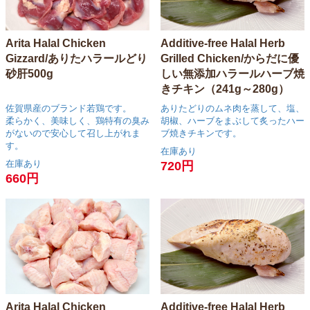
Arita Halal Chicken
Additive-free Halal Herb
Gizzard/ありたハラールどり
Grilled Chicken/からだに優
砂肝500g
しい無添加ハラールハーブ焼
きチキン（241g～280g）
佐賀県産のブランド若鶏です。
ありたどりのムネ肉を蒸して、塩、
柔らかく、美味しく、鶏特有の臭み
胡椒、ハーブをまぶして炙ったハー
がないので安心して召し上がれま
ブ焼きチキンです。
す。
在庫あり
在庫あり
720円
660円
Arita Halal Chicken
Additive-free Halal Herb