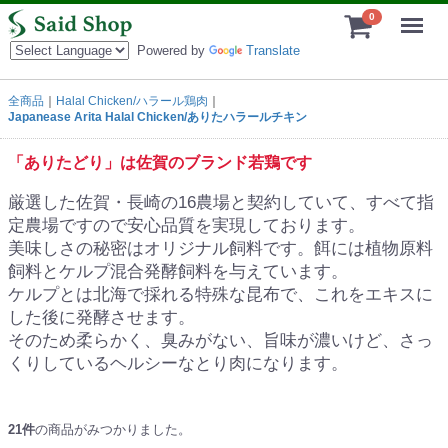
Menu
0
Powered by
Translate
全商品
Halal Chicken/ハラール鶏肉
Japanease Arita Halal Chicken/ありたハラールチキン
「ありたどり」は佐賀のブランド若鶏です
厳選した佐賀・長崎の16農場と契約していて、すべて指
定農場ですので安心品質を実現しております。
美味しさの秘密はオリジナル飼料です。餌には植物原料
飼料とケルプ混合発酵飼料を与えています。
ケルプとは北海で採れる特殊な昆布で、これをエキスに
した後に発酵させます。
そのため柔らかく、臭みがない、旨味が濃いけど、さっ
くりしているヘルシーなとり肉になります。
21
件
の商品がみつかりました。