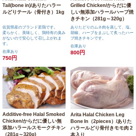
Tail(bone in)/ありたハラー
Grilled Chicken/からだに優
ルどりテール（骨付き）1kg
しい無添加ハラールハーブ焼
きチキン（281g～320g）
佐賀県産のブランド若鶏です。
ありたどりのムネ肉を蒸して、塩、
柔らかく、美味しく、鶏特有の臭み
胡椒、ハーブをまぶして炙ったハー
がないので安心して召し上がれま
ブ焼きチキンです。
す。
在庫あり
在庫あり
800円
750円
Additive-free Halal Smoked
Arita Halal Chicken Leg
Chicken/からだに優しい無
Bone In（2pieces）/ありた
添加ハラールスモークチキン
ハラールどり骨付きモモ肉 2
（281g～320g)
本入り