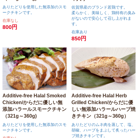
ありたどりを使用した無添加のスモ
佐賀県産のブランド若鶏です。
ークチキンです。
柔らかく、美味しく、鶏特有の臭み
がないので安心して召し上がれま
在庫なし
す。
800円
在庫あり
850円
Additive-free Halal Smoked
Additive-free Halal Herb
Chicken/からだに優しい無
Grilled Chicken/からだに優
添加ハラールスモークチキン
しい無添加ハラールハーブ焼
（321g～360g)
きチキン（321g～360g）
ありたどりを使用した無添加のスモ
ありたどりのムネ肉を蒸して、塩、
ークチキンです。
胡椒、ハーブをまぶして炙ったハー
ブ焼きチキンです。