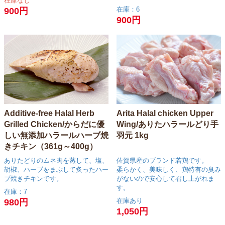
在庫なし
在庫：6
900円
900円
Additive-free Halal Herb
Arita Halal chicken Upper
Grilled Chicken/からだに優
Wing/ありたハラールどり手
しい無添加ハラールハーブ焼
羽元 1kg
きチキン（361g～400g）
ありたどりのムネ肉を蒸して、塩、
佐賀県産のブランド若鶏です。
胡椒、ハーブをまぶして炙ったハー
柔らかく、美味しく、鶏特有の臭み
ブ焼きチキンです。
がないので安心して召し上がれま
す。
在庫：7
在庫あり
980円
1,050円