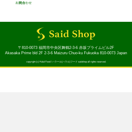
〒810-0073 福岡市中央区舞鶴2-3-6 赤坂プライムビル2F
Akasaka Prime bld 2F 2-3-6 Maizuru Chuo-ku Fukuoka 810-0073 Japan
copyright (c) Halal Food / ハラール(ハラル)フード saidshop all rights reserved.