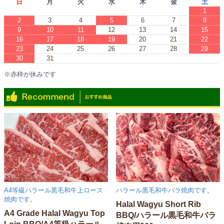
日
月
火
水
木
金
土
1
2
3
4
5
6
7
8
9
10
11
12
13
14
15
16
17
18
19
20
21
22
23
24
25
26
27
28
29
30
31
※赤枠が休みです
※Red boxes are vacations.
A4等級ハラール黒毛和牛上ロース
ハラール黒毛和牛バラ焼肉です。
焼肉です。
Halal Wagyu Short Rib
A4 Grade Halal Wagyu Top
BBQ/ハラール黒毛和牛バラ