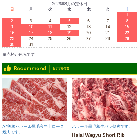
2026年8月の定休日
日
月
火
水
木
金
土
1
2
3
4
5
6
7
8
9
10
11
12
13
14
15
16
17
18
19
20
21
22
23
24
25
26
27
28
29
30
31
※赤枠が休みです
※Red boxes are vacations.
A4等級ハラール黒毛和牛上ロース
ハラール黒毛和牛バラ焼肉です。
焼肉です。
Halal Wagyu Short Rib