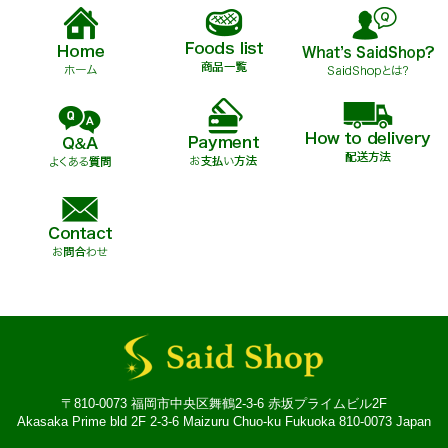
〒810-0073 福岡市中央区舞鶴2-3-6 赤坂プライムビル2F
Akasaka Prime bld 2F 2-3-6 Maizuru Chuo-ku Fukuoka 810-0073 Japan