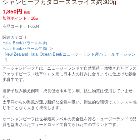
シャンビーフカタローススライス約300g
1,850円
税抜
加算ポイント：
18
pt
商品コード：
hob04
関連カテゴリ
Halal Beef/ハラール牛肉
Halal Beef/ハラール牛肉
New Zealand Halal Ocean Beef/ニュージーランド産ハラールオーシャン
牛
オーシャンビーフとは、ニュージーランドで自然繁殖・放牧されたグラス
フェッドビーフ（牧草牛）を元に日本人の好みに合うように仕上げた穀物
肥育牛です。
遺伝子組み換え飼料、成長促進ホルモン剤、抗生物質は使用していませ
ん。
太平洋からの海風が運ぶ新鮮な空気を吸い、衛生的な環境でストレスを感
じることなく大きく成長します。
オーシャンビーフは世界最高レベルの安全性を誇るニュージーランドで品
質を監査されたフィードロッドで育てられた牛のブランドです。