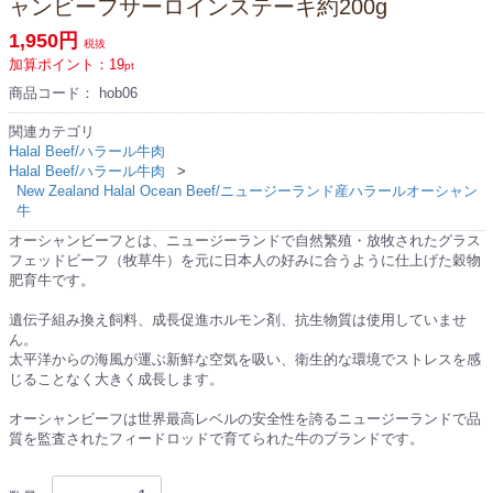
ャンビーフサーロインステーキ約200g
1,950円
税抜
加算ポイント：
19
pt
商品コード：
hob06
関連カテゴリ
Halal Beef/ハラール牛肉
Halal Beef/ハラール牛肉
New Zealand Halal Ocean Beef/ニュージーランド産ハラールオーシャン
牛
オーシャンビーフとは、ニュージーランドで自然繁殖・放牧されたグラス
フェッドビーフ（牧草牛）を元に日本人の好みに合うように仕上げた穀物
肥育牛です。
遺伝子組み換え飼料、成長促進ホルモン剤、抗生物質は使用していませ
ん。
太平洋からの海風が運ぶ新鮮な空気を吸い、衛生的な環境でストレスを感
じることなく大きく成長します。
オーシャンビーフは世界最高レベルの安全性を誇るニュージーランドで品
質を監査されたフィードロッドで育てられた牛のブランドです。