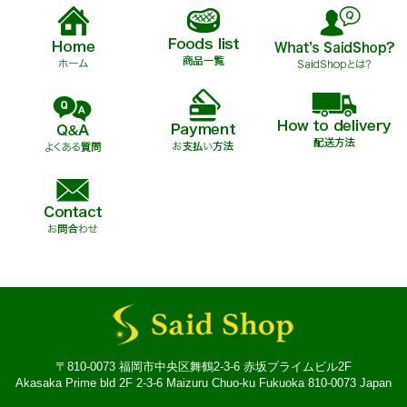
〒810-0073 福岡市中央区舞鶴2-3-6 赤坂プライムビル2F
Akasaka Prime bld 2F 2-3-6 Maizuru Chuo-ku Fukuoka 810-0073 Japan