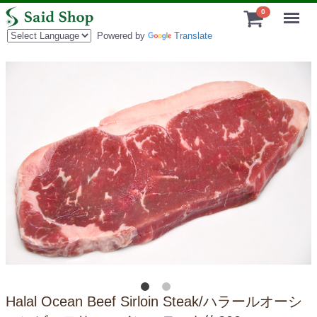
Menu
0
Powered by
Translate
Halal Ocean Beef Sirloin Steak/ハラールオーシ