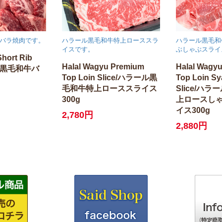
バラ焼肉です。
ハラール黒毛和牛特上ローススラ
ハラール黒毛和
イスです。
ぶしゃぶスライ
Short Rib
Halal Wagyu Premium
Halal Wagy
ル黒毛和牛バ
Top Loin Slice/ハラール黒
Top Loin S
毛和牛特上ローススライス
Slice/ハ
300g
上ロースし
イス300g
2,780円
2,880円