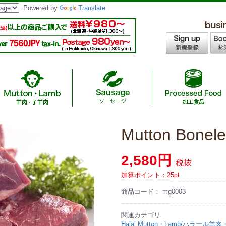
Powered by
Translate
Mutton Bone
age / 無添加ハラールソーセージ
/ インスタントヌードル・カレー
 /A4,A5等級ハラール黒毛和牛
asoning / 調味料
羊肉
ツ
Chicken Nuggets &
Japanese Hal
Halal
Sau
M
hicken/ありたハラールチキン
2,580円
f / 国産ハラール牛肉
ラーメン・ギョーザ
Australia Hal
S
税抜
加算ポイント：
25
pt
ef/ニュージーランド産ハラールオーシ
ーセージ
商品コード：
mg0003
関連カテゴリ
Halal Mutton・Lamb/ハラール羊