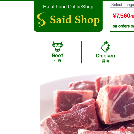
Halal Food OnlineShop
Halal Additive-free Saus
Instant Noodle & Curry 
A4,A5 Grade halal wagyu
Halal Condiment & Se
Lamb / 子
Date / デー
Japanease Arita Halal C
Japanese Halal Bee
Ramen・Gyoza / 
New Zealand Halal Ocean Be
Sausage / ソ
ャン牛