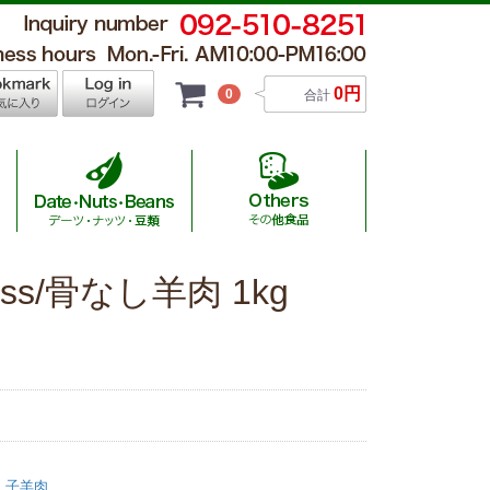
0円
0
合計
less/骨なし羊肉 1kg
 Hamburger / チキンナゲット・ハンバーグ
al Wagyu / 国産ハラール黒毛和牛
 Others / その他食品
sage / ソーセージ
utton / 羊肉
Beans / 豆類
al Beef/オーストラリア産ハラール牛
auce / ソース
肉・子羊肉