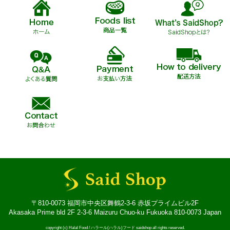
〒810-0073 福岡市中央区舞鶴2-3-6 赤坂プライムビル2F
Akasaka Prime bld 2F 2-3-6 Maizuru Chuo-ku Fukuoka 810-0073 Japan
copyright (c) Halal Food / ハラール(ハラル)フード saidshop all rights reserved.