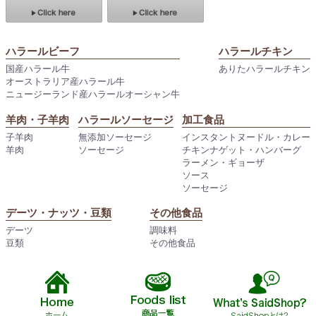
ハラールビーフ
ハラールチキン
国産ハラール牛
ありたハラールチキン
オーストラリア産ハラール牛
ニュージーランド産ハラールオーシャン牛
羊肉・子羊肉
ハラールソーセージ
加工食品
子羊肉
無添加ソーセージ
インスタントヌードル・カレー
羊肉
ソーセージ
チキンナゲット・ハンバーグ
ラーメン・ギョーザ
ソース
ソーセージ
デーツ・ナッツ・豆類
その他食品
デーツ
調味料
豆類
その他食品