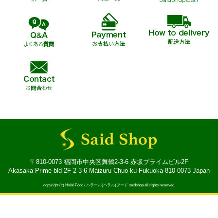
〒810-0073 福岡市中央区舞鶴2-3-6 赤坂プライムビル2F
Akasaka Prime bld 2F 2-3-6 Maizuru Chuo-ku Fukuoka 810-0073 Japan
copyright (c) Halal Food / ハラール(ハラル)フード saidshop all rights reserved.